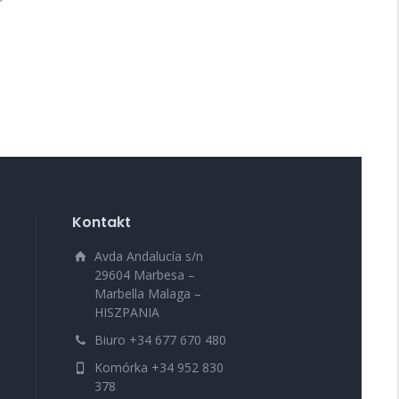
Kontakt
Avda Andalucía s/n
29604 Marbesa –
Marbella Malaga –
HISZPANIA
Biuro +34 677 670 480
Komórka +34 952 830
378