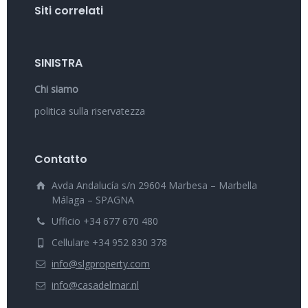
Siti correlati
SINISTRA
Chi siamo
politica sulla riservatezza
Contatto
Avda Andalucía s/n 29604 Marbesa – Marbella
Málaga – SPAGNA
Ufficio +34 677 670 480
Cellulare +34 952 830 378
info@slgproperty.com
info@casadelmar.nl