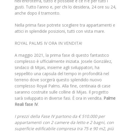
nell'entroterra, tutto è possibile e ce n'è per tutti i
gusti. Tutto l'anno e, per chi lo desidera, 24 ore su 24,
anche dopo il tramonto.
Nella prima fase potrete scegliere tra appartamenti e
attici in splendide posizioni, tutti con vista mare.
ROYAL PALMS IV ORA IN VENDITA!
A maggio 2021, la prima fase di questo fantastico
complesso è ufficialmente iniziata. Josele González,
sindaco di Mijas, insieme agli sviluppatori, ha
seppellito una capsula del tempo in profondità nel
terreno dove sorgerà questo splendido nuovo
complesso Royal Palms. Alla fine, centinaia di case
saranno costruite sulle colline di Mijas. Il progetto
sarà sviluppato in diverse fasi. È ora in vendita.
Palme
Reali fase IV
.
I prezzi della Fase IV partono da € 510.000 per
appartamenti con 2 camere da letto e 2 bagni, con
superficie edificabile compresa tra 75 e 90 m2, più